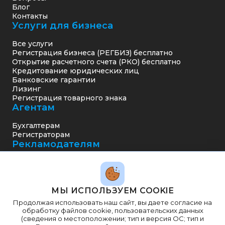
Блог
Контакты
Услуги для бизнеса
Все услуги
Регистрация бизнеса (РЕГБИЗ) бесплатно
Открытие расчетного счета (РКО) бесплатно
Кредитование юридических лиц
Банковские гарантии
Лизинг
Регистрация товарного знака
Агентам
Бухгалтерам
Регистраторам
Рекламодателям
МЫ ИСПОЛЬЗУЕМ COOKIE
+7 (999) 278-64-04
Продолжая использовать наш сайт, вы даете согласие на
info@bs-rko.ru
обработку файлов cookie, пользовательских данных
(сведения о местоположении; тип и версия ОС; тип и
ООО «Бизнес Система»